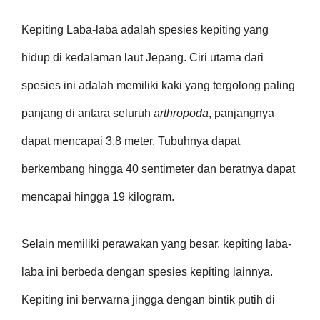
Kepiting Laba-laba adalah spesies kepiting yang
hidup di kedalaman laut Jepang. Ciri utama dari
spesies ini adalah memiliki kaki yang tergolong paling
panjang di antara seluruh
arthropoda
, panjangnya
dapat mencapai 3,8 meter. Tubuhnya dapat
berkembang hingga 40 sentimeter dan beratnya dapat
mencapai hingga 19 kilogram.
Selain memiliki perawakan yang besar, kepiting laba-
laba ini berbeda dengan spesies kepiting lainnya.
Kepiting ini berwarna jingga dengan bintik putih di