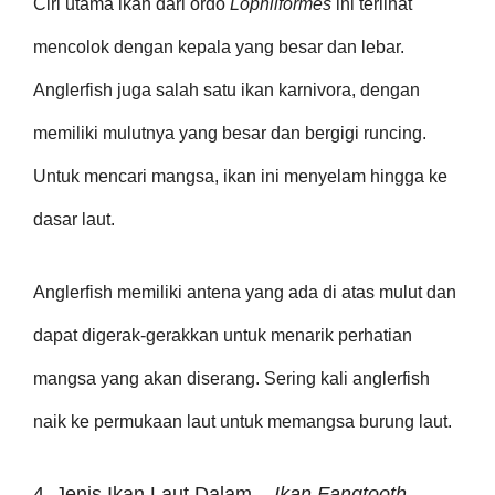
Ciri utama ikan dari ordo
Lophiiformes
ini terlihat
mencolok dengan kepala yang besar dan lebar.
Anglerfish juga salah satu ikan karnivora, dengan
memiliki mulutnya yang besar dan bergigi runcing.
Untuk mencari mangsa, ikan ini menyelam hingga ke
dasar laut.
Anglerfish memiliki antena yang ada di atas mulut dan
dapat digerak-gerakkan untuk menarik perhatian
mangsa yang akan diserang. Sering kali anglerfish
naik ke permukaan laut untuk memangsa burung laut.
4. Jenis Ikan Laut Dalam –
Ikan Fangtooth