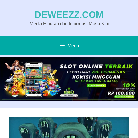
Langsung
DEWEEZZ.COM
ke
Media Hiburan dan Informasi Masa Kini
isi
Menu