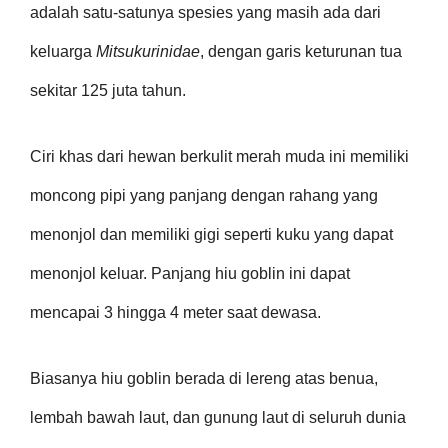
adalah satu-satunya spesies yang masih ada dari
keluarga
Mitsukurinidae
, dengan garis keturunan tua
sekitar 125 juta tahun.
Ciri khas dari hewan berkulit merah muda ini memiliki
moncong pipi yang panjang dengan rahang yang
menonjol dan memiliki gigi seperti kuku yang dapat
menonjol keluar. Panjang hiu goblin ini dapat
mencapai 3 hingga 4 meter saat dewasa.
Biasanya hiu goblin berada di lereng atas benua,
lembah bawah laut, dan gunung laut di seluruh dunia