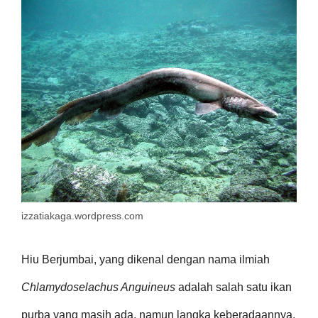
izzatiakaga.wordpress.com
Hiu Berjumbai, yang dikenal dengan nama ilmiah
Chlamydoselachus Anguineus
adalah salah satu ikan
purba yang masih ada, namun langka keberadaannya.