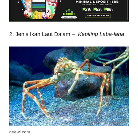
2. Jenis Ikan Laut Dalam –
Kepiting Laba-laba
geewi.com