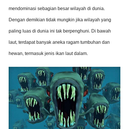
mendominasi sebagian besar wilayah di dunia.
Dengan demikian tidak mungkin jika wilayah yang
paling luas di dunia ini tak berpenghuni. Di bawah
laut, terdapat banyak aneka ragam tumbuhan dan
hewan, termasuk jenis ikan laut dalam.