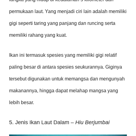
permukaan laut. Yang menjadi ciri lain adalah memiliki
gigi seperti taring yang panjang dan runcing serta
memiliki rahang yang kuat.
Ikan ini termasuk spesies yang memiliki gigi relatif
paling besar di antara spesies seukurannya. Giginya
tersebut digunakan untuk memangsa dan mengunyah
makanannya, hingga dapat melahap mangsa yang
lebih besar.
5. Jenis Ikan Laut Dalam –
Hiu Berjumbai