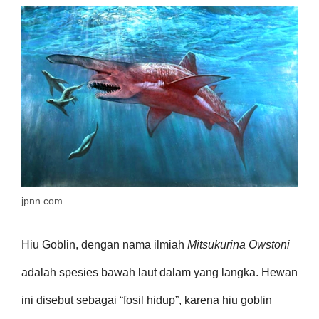
jpnn.com
Hiu Goblin, dengan nama ilmiah
Mitsukurina Owstoni
adalah spesies bawah laut dalam yang langka. Hewan
ini disebut sebagai “fosil hidup”, karena hiu goblin