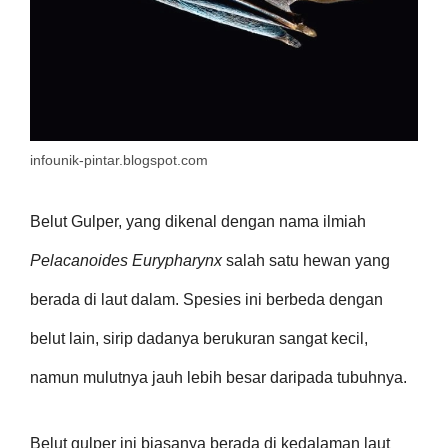
infounik-pintar.blogspot.com
Belut Gulper, yang dikenal dengan nama ilmiah
Pelacanoides Eurypharynx
salah satu hewan yang
berada di laut dalam. Spesies ini berbeda dengan
belut lain, sirip dadanya berukuran sangat kecil,
namun mulutnya jauh lebih besar daripada tubuhnya.
Belut gulper ini biasanya berada di kedalaman laut