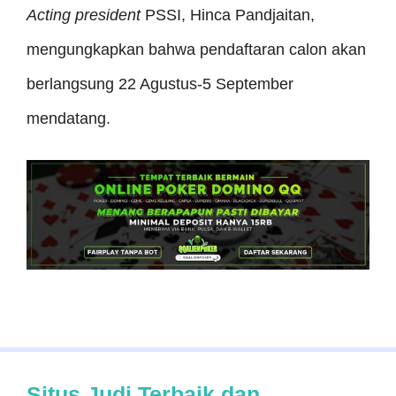
Acting president
PSSI, Hinca Pandjaitan,
mengungkapkan bahwa pendaftaran calon akan
berlangsung 22 Agustus-5 September
mendatang.
Situs Judi Terbaik dan