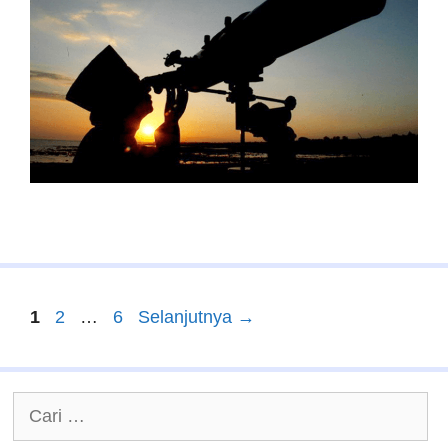
Navigasi
Halaman
Halaman
Halaman
1
2
…
6
Selanjutnya
→
Tulisan
Cari
untuk: