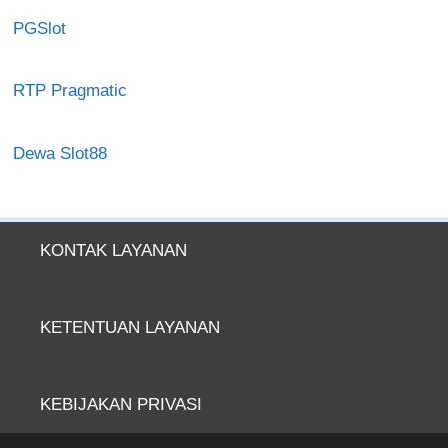
PGSlot
RTP Pragmatic
Dewa Slot88
KONTAK LAYANAN
KETENTUAN LAYANAN
KEBIJAKAN PRIVASI