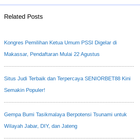
Related Posts
Kongres Pemilihan Ketua Umum PSSI Digelar di
Makassar, Pendaftaran Mulai 22 Agustus
Situs Judi Terbaik dan Terpercaya SENIORBET88 Kini
Semakin Populer!
Gempa Bumi Tasikmalaya Berpotensi Tsunami untuk
Wilayah Jabar, DIY, dan Jateng