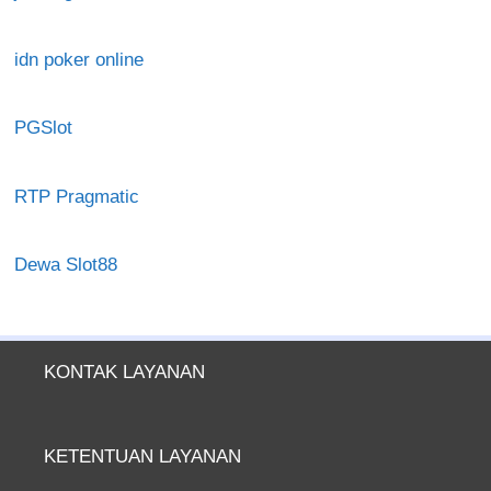
idn poker online
PGSlot
RTP Pragmatic
Dewa Slot88
KONTAK LAYANAN
KETENTUAN LAYANAN