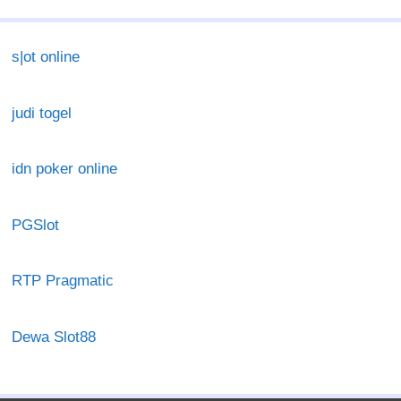
s|ot online
judi togel
idn poker online
PGSlot
RTP Pragmatic
Dewa Slot88