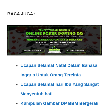
BACA JUGA :
Ucapan Selamat Natal Dalam Bahasa
Inggris Untuk Orang Tercinta
Ucapan Selamat hari Ibu Yang Sangat
Menyentuh hati
Kumpulan Gambar DP BBM Bergerak