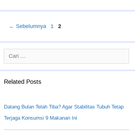
Navigasi
Halaman
Halaman
←
Sebelumnya
1
2
Tulisan
Cari
untuk:
Related Posts
Datang Bulan Telah Tiba? Agar Stabilitas Tubuh Tetap
Terjaga Konsumsi 9 Makanan Ini