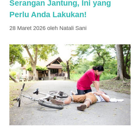
Serangan Jantung, Ini yang
Perlu Anda Lakukan!
28 Maret 2026
oleh
Natali Sani