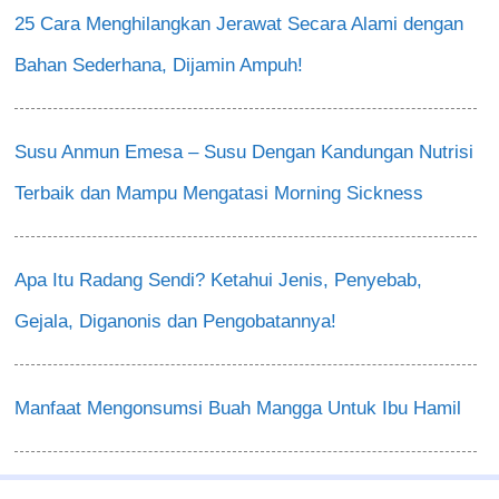
25 Cara Menghilangkan Jerawat Secara Alami dengan
Bahan Sederhana, Dijamin Ampuh!
Susu Anmun Emesa – Susu Dengan Kandungan Nutrisi
Terbaik dan Mampu Mengatasi Morning Sickness
Apa Itu Radang Sendi? Ketahui Jenis, Penyebab,
Gejala, Diganonis dan Pengobatannya!
Manfaat Mengonsumsi Buah Mangga Untuk Ibu Hamil