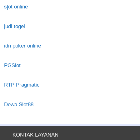
s|ot online
judi togel
idn poker online
PGSlot
RTP Pragmatic
Dewa Slot88
KONTAK LAYANAN