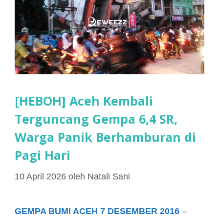
[HEBOH] Aceh Kembali
Terguncang Gempa 6,4 SR,
Warga Panik Berhamburan di
Pagi Hari
10 April 2026
oleh
Natali Sani
GEMPA BUMI ACEH 7 DESEMBER 2016
–